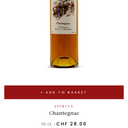
ADD TO BASKET
SPIRITS
Chantegnac
CHF
28.00
50 cl. :