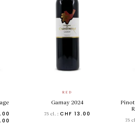
IONS
ADD TO BASKET
A
RED
lage
Gamay 2024
Pinot
R
.00
CHF
13.00
75 cl. :
.00
75 c