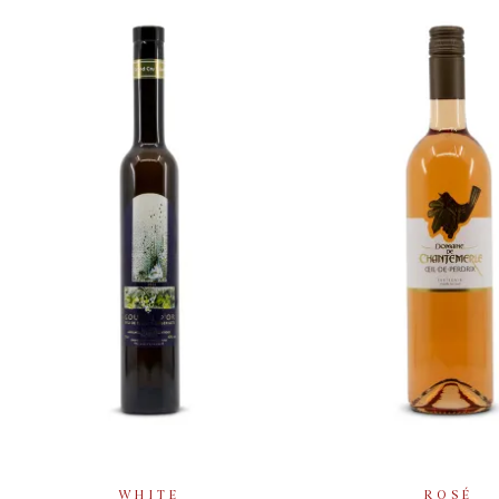
ADD TO BASKET
SELECT OPT
WHITE
ROSÉ