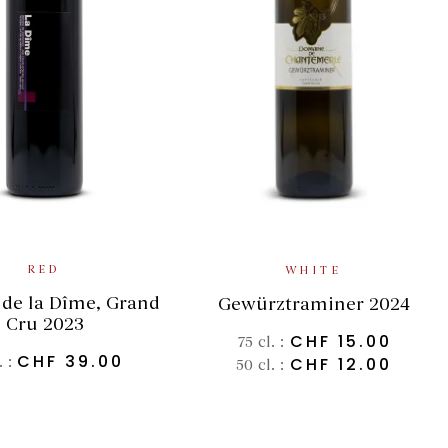
READ MORE
SELECT OPTIONS
RED
WHITE
 de la Dîme, Grand
Gewürztraminer 2024
Cru 2023
CHF
15.00
75 cl. :
CHF
39.00
CHF
12.00
. :
50 cl. :