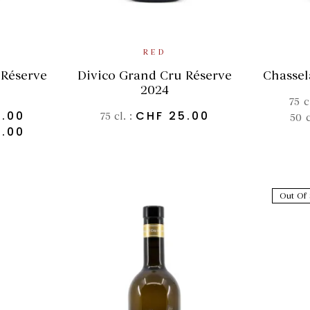
SE
IONS
ADD TO BASKET
RED
Chassel
 Réserve
Divico Grand Cru Réserve
2024
75 c
.00
CHF
25.00
75 cl. :
50 c
.00
Out Of 