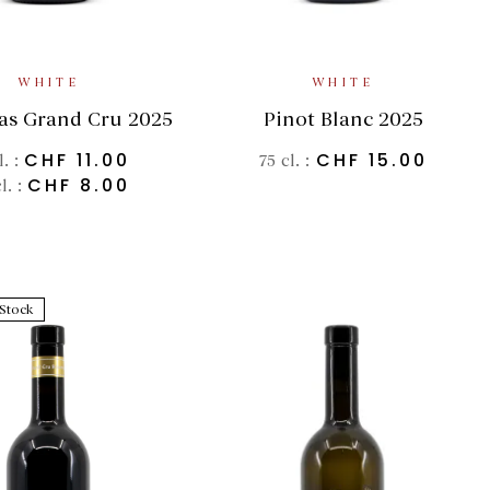
LECT OPTIONS
ADD TO BASKET
WHITE
WHITE
as Grand Cru 2025
Pinot Blanc 2025
CHF
11.00
CHF
15.00
l. :
75 cl. :
CHF
8.00
l. :
Stock