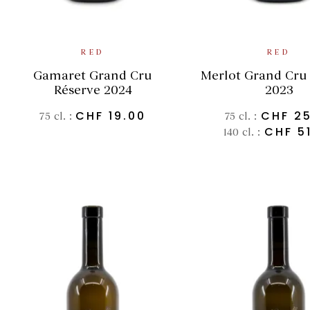
ADD TO BASKET
SELECT OPT
RED
RED
Gamaret Grand Cru
Merlot Grand Cru
Réserve 2024
2023
CHF
19.00
CHF
25
75 cl. :
75 cl. :
CHF
51
140 cl. :