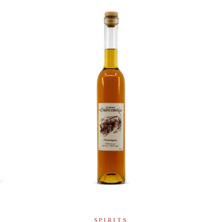
A
IONS
ADD TO BASKET
SPIRITS