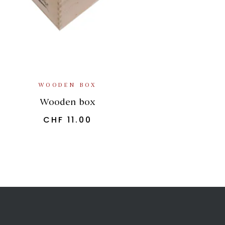
ADD TO BASKET
WOODEN BOX
Wooden box
CHF
11.00