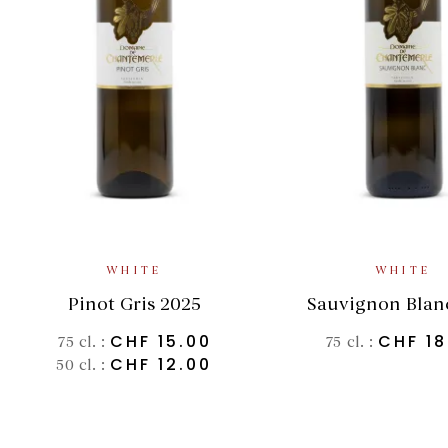
SELECT OPTIONS
ADD TO BA
WHITE
WHITE
Pinot Gris 2025
Sauvignon Blan
CHF
15.00
CHF
18
75 cl. :
75 cl. :
CHF
12.00
50 cl. :