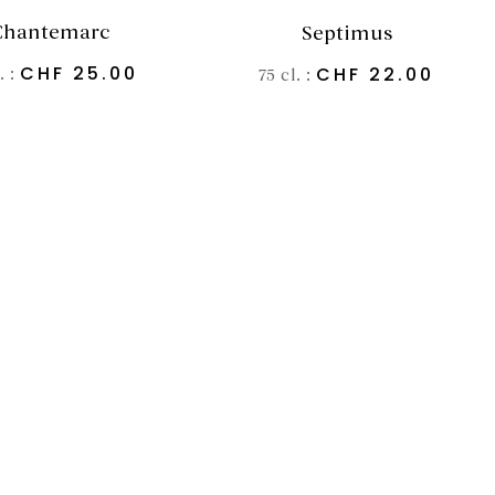
Chantemarc
Septimus
CHF
25.00
CHF
22.00
. :
75 cl. :