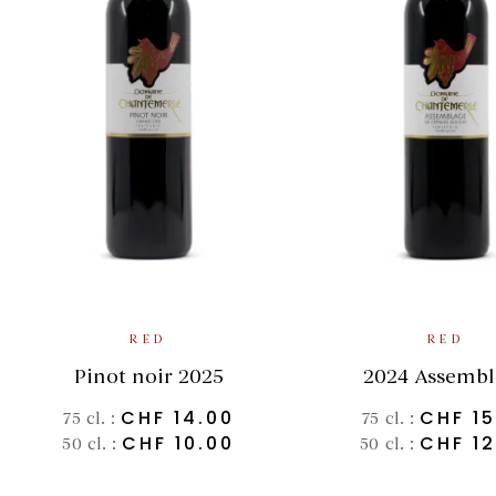
SELECT OPTIONS
SELECT OPT
RED
RED
Pinot noir 2025
2024 Assemb
CHF
14.00
CHF
15
75 cl. :
75 cl. :
CHF
10.00
CHF
12
50 cl. :
50 cl. :