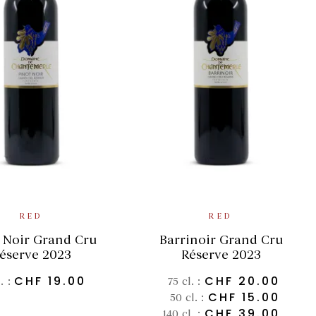
DD TO BASKET
SELECT OPTIONS
RED
RED
 Noir Grand Cru
Barrinoir Grand Cru
éserve 2023
Réserve 2023
CHF
19.00
CHF
20.00
l. :
75 cl. :
CHF
15.00
50 cl. :
CHF
39.00
140 cl. :