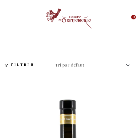
0
FILTRER