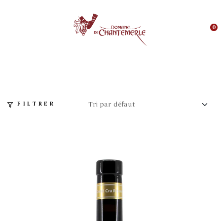
0
FILTRER