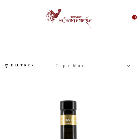
0
FILTRER