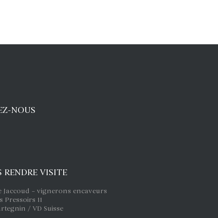
EZ-NOUS
 RENDRE VISITE
e Jaccoud – vignerons encaveurs
s Pressoirs 11
artegnin / VD Suisse