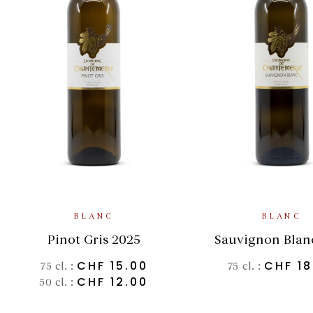
CHOIX DES OPTIONS
AJOUTER AU 
BLANC
BLANC
Pinot Gris 2025
Sauvignon Blan
CHF
15.00
CHF
18
75 cl. :
75 cl. :
CHF
12.00
50 cl. :