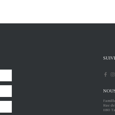
SUIV
NOUS
Famill
Rue de
1180 T